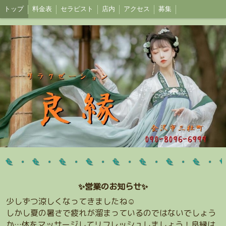
トップ
料金表
セラピスト
店内
アクセス
募集
✨️営業のお知らせ✨️
少しずつ涼しくなってきましたね☺️
しかし夏の暑さで疲れが溜まっているのではないでしょう
か…体をマッサージしてリフレッシュしましょう！良縁は