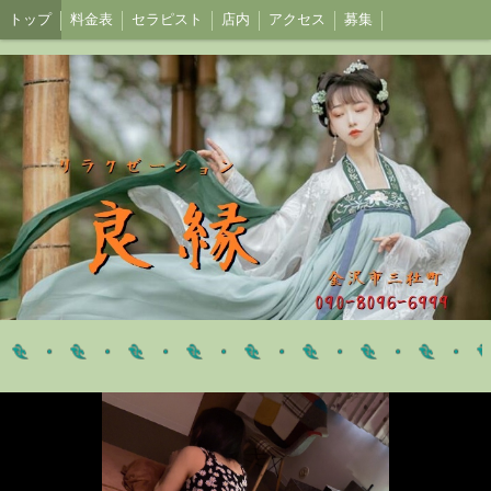
トップ
料金表
セラピスト
店内
アクセス
募集